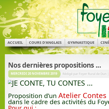
ACCUEIL
COURS D'ANGLAIS
GYMNASTIQUE
CIN
Nos dernières propositions ...
MERCREDI 20 NOVEMBRE 2019
Rédigé par Foyer Rural de Dun |
JE CONTE, TU CONTES ...
Atelier Contes
Proposition d’un
d
ans le cadre des activités du Foy
Pour qui :