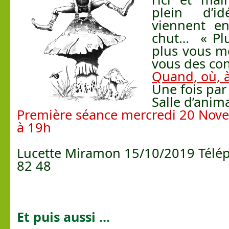
plein d’
viennent en
chut… « Plu
plus vous me
vous des con
Quand, où, à
Une fois par
Salle d’anim
Première séance mercredi 20 Nov
à 19h
Lucette Miramon 15/10/2019 Télép
82 48
Et puis aussi ...