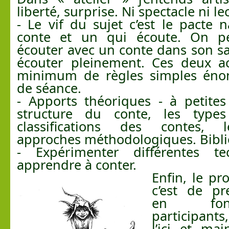
liberté, surprise. Ni spectacle ni le
- Le vif du sujet c’est le pacte n
conte et un qui écoute. On p
écouter avec un conte dans son s
écouter pleinement. Ces deux a
minimum de règles simples éno
de séance.
- Apports théoriques - à petites
structure du conte, les types
classifications des contes, l
approches méthodologiques. Bibli
- Expérimenter différentes t
apprendre à conter.
Enfin, le pr
c’est de pr
en fon
participants
l’ici et ma