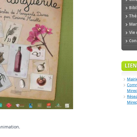
Bibl
Théâ
Mar
Vie 
Conc
LIEN
Mairi
Comm
Mire
Résea
Mire
animation.