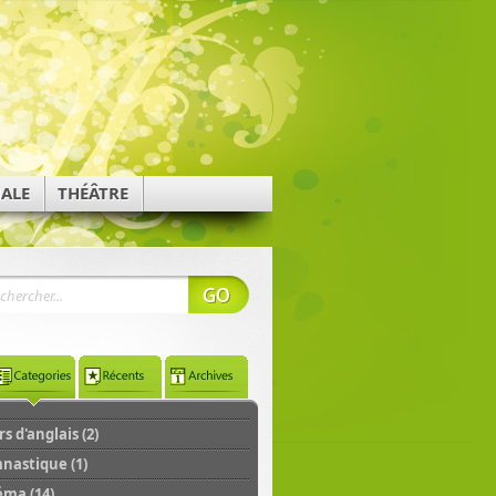
NALE
THÉÂTRE
s d'anglais (2)
nastique (1)
éma (14)