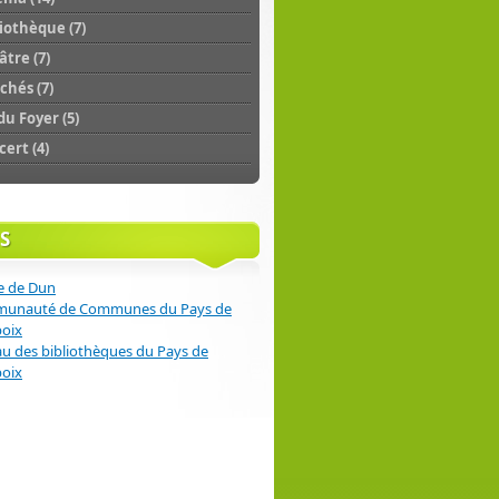
iothèque (7)
tre (7)
chés (7)
du Foyer (5)
ert (4)
S
e de Dun
unauté de Communes du Pays de
poix
u des bibliothèques du Pays de
poix