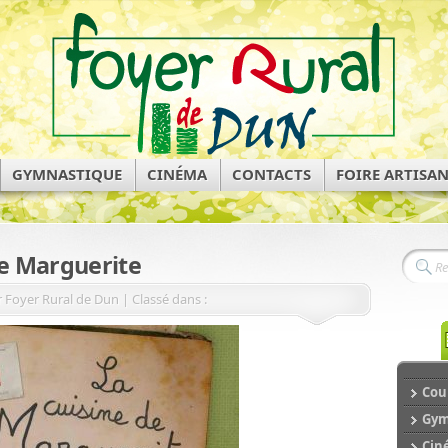
GYMNASTIQUE
CINÉMA
CONTACTS
FOIRE ARTISA
de Marguerite
 Foyer Rural de Dun | Classé dans :
Cour
Gym
Cin