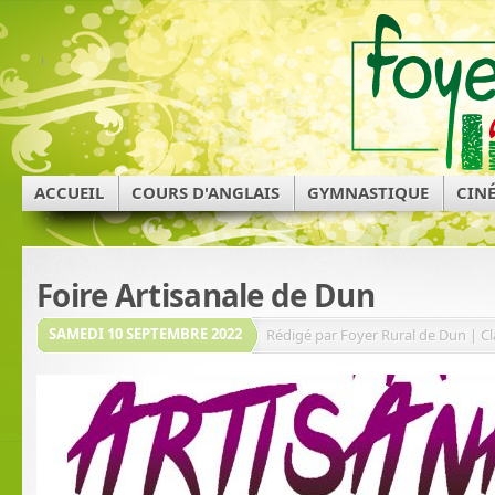
ACCUEIL
COURS D'ANGLAIS
GYMNASTIQUE
CIN
Foire Artisanale de Dun
SAMEDI 10 SEPTEMBRE 2022
Rédigé par Foyer Rural de Dun | Cl