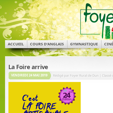
ACCUEIL
COURS D'ANGLAIS
GYMNASTIQUE
CIN
La Foire arrive
VENDREDI 24 MAI 2019
Rédigé par Foyer Rural de Dun | Classé 