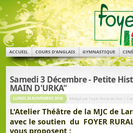
ACCUEIL
COURS D'ANGLAIS
GYMNASTIQUE
CIN
Samedi 3 Décembre - Petite Histo
MAIN D'URKA"
LUNDI 28 NOVEMBRE 2016
Rédigé par Foyer Rural de Dun | Cla
L'Atelier Théâtre de la MJC de L
avec le soutien du
FOYER RURAL
vous proposent :