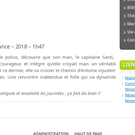
Bibl
Théâ
Mar
Vie 
Conc
rance – 2018 – 1h47
e police, découvre que son mari, le capitaine Santi, héros l
c courageux et intègre qu’elle croyait mais un véritable ripou.
LIEN
 ce dernier, elle va croiser le chemin d’Antoine injustement incar
s. Une rencontre inattendue et folle qui va dynamiter leurs vi
Mairi
Comm
Mire
tiques et ensoleille les journées ; ça fait du bien !!
Résea
Mire
ADMINISTRATION
HAUT DE PAGE