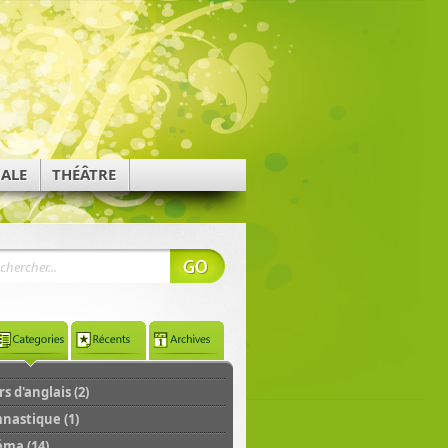
NALE
THÉÂTRE
s d'anglais (2)
nastique (1)
éma (14)