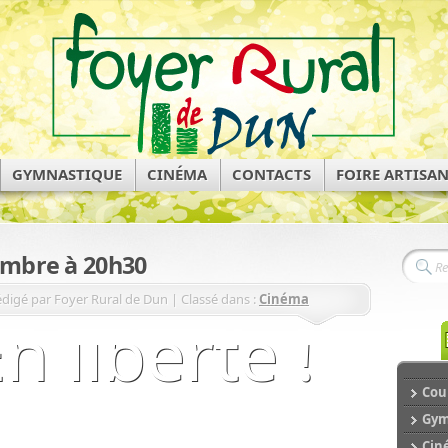
GYMNASTIQUE
CINÉMA
CONTACTS
FOIRE ARTISA
embre à 20h30
digé par Foyer Rural de Dun | Classé dans :
Cinéma
Cour
Gym
Cin