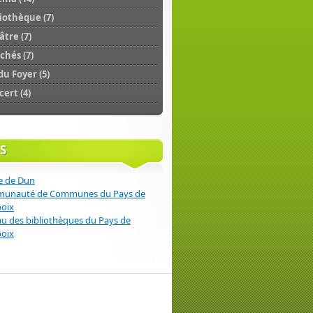
iothèque (7)
tre (7)
chés (7)
du Foyer (5)
ert (4)
ocal tombé au
 Déterminée à
S
céré par Santi
es à tous les
e de Dun
unauté de Communes du Pays de
poix
u des bibliothèques du Pays de
poix