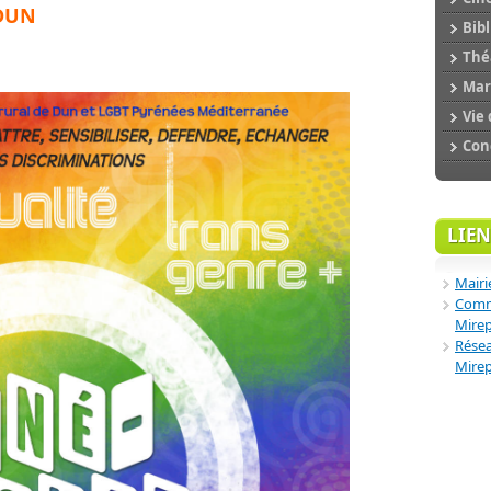
 DUN
Bibl
Théâ
Mar
Vie 
Conc
LIEN
Mairi
Comm
Mire
Résea
Mire