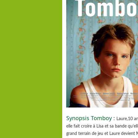
Synopsis Tomboy :
Laure,10 an
elle fait croire à Lisa et sa bande qu’e
grand terrain de jeu et Laure devient