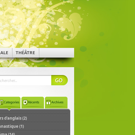
NALE
THÉÂTRE
s d'anglais (2)
nastique (1)
éma (14)