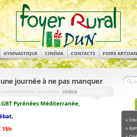
GYMNASTIQUE
CINÉMA
CONTACTS
FOIRE ARTISA
, une journée à ne pas manquer
Foyer Rural de Dun | Classé dans :
Cinéma
 LGBT Pyrénées Méditerranée,
ébat.
Cour
e 15h
Gym
Cin