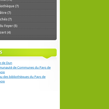
iothèque (7)
tre (7)
chés (7)
du Foyer (5)
ert (4)
S
e de Dun
unauté de Communes du Pays de
poix
u des bibliothèques du Pays de
poix